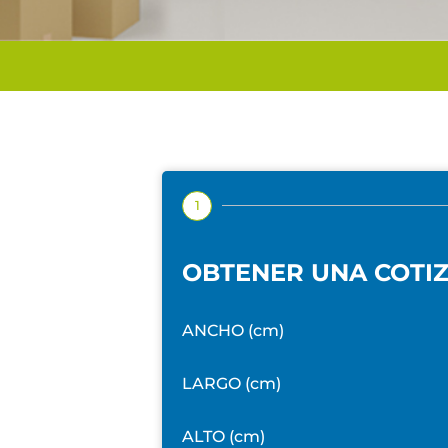
n
1
OBTENER UNA COTI
ANCHO (cm)
LARGO (cm)
ALTO (cm)