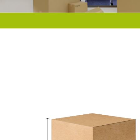
Solicita tu cotizació
en linea