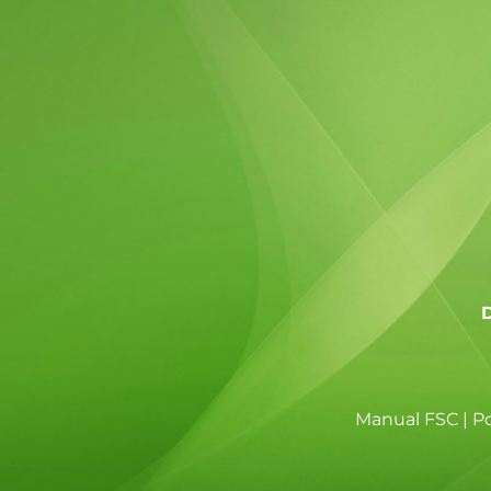
D
Manual FSC
|
Po